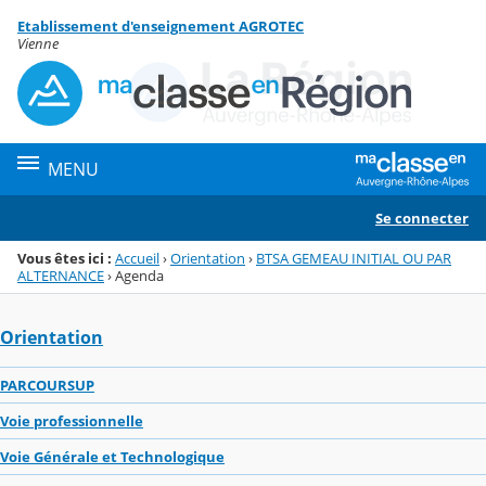
Panneau de gestion des cookies
Etablissement d'enseignement AGROTEC
Menu de la rubrique
Contenu
Vienne
MENU
Se connecter
Vous êtes ici :
Accueil
›
Orientation
›
BTSA GEMEAU INITIAL OU PAR
ALTERNANCE
›
Agenda
Orientation
PARCOURSUP
Voie professionnelle
Voie Générale et Technologique