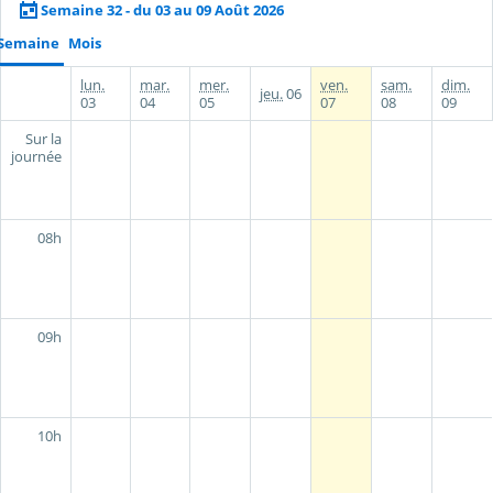
Semaine 32 - du 03 au 09 Août 2026
Semaine
Mois
lun.
mar.
mer.
ven.
sam.
dim.
jeu.
06
03
04
05
07
08
09
Sur la
journée
08h
09h
10h