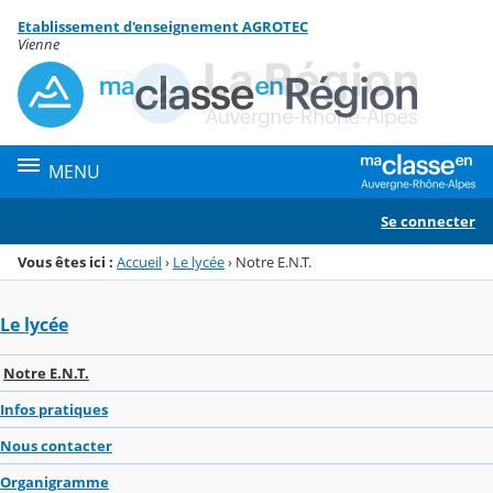
Panneau de gestion des cookies
Etablissement d'enseignement AGROTEC
Menu de la rubrique
Contenu
Vienne
MENU
Se connecter
Vous êtes ici :
Accueil
›
Le lycée
›
Notre E.N.T.
Le lycée
Notre E.N.T.
Infos pratiques
Nous contacter
Organigramme