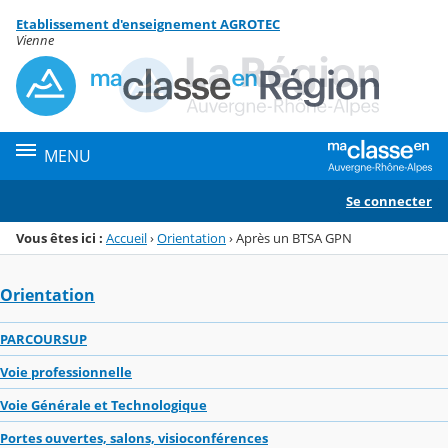
Panneau de gestion des cookies
Etablissement d'enseignement AGROTEC
Menu de la rubrique
Contenu
Vienne
MENU
Se connecter
Vous êtes ici :
Accueil
›
Orientation
›
Après un BTSA GPN
Orientation
PARCOURSUP
Voie professionnelle
Voie Générale et Technologique
Portes ouvertes, salons, visioconférences