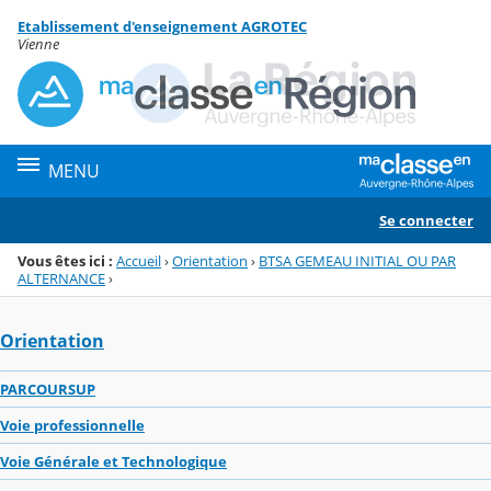
Panneau de gestion des cookies
Etablissement d'enseignement AGROTEC
Menu de la rubrique
Contenu
Vienne
MENU
Se connecter
Vous êtes ici :
Accueil
›
Orientation
›
BTSA GEMEAU INITIAL OU PAR
ALTERNANCE
›
Orientation
PARCOURSUP
Voie professionnelle
Voie Générale et Technologique