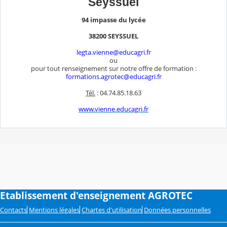
Seyssuel
94 impasse du lycée
38200 SEYSSUEL
legta.vienne@educagri.fr
ou
pour tout renseignement sur notre offre de formation :
formations.agrotec@educagri.fr
Tél.
: 04.74.85.18.63
www.vienne.educagri.fr
Etablissement d'enseignement AGROTEC
Contacts
Mentions légales
Chartes d'utilisation
Données personnelles