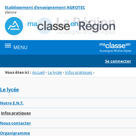
Panneau de gestion des cookies
Etablissement d'enseignement AGROTEC
Menu de la rubrique
Contenu
Vienne
MENU
Se connecter
Vous êtes ici :
Accueil
›
Le lycée
›
Infos pratiques
›
Le lycée
Notre E.N.T.
Infos pratiques
Nous contacter
Organigramme