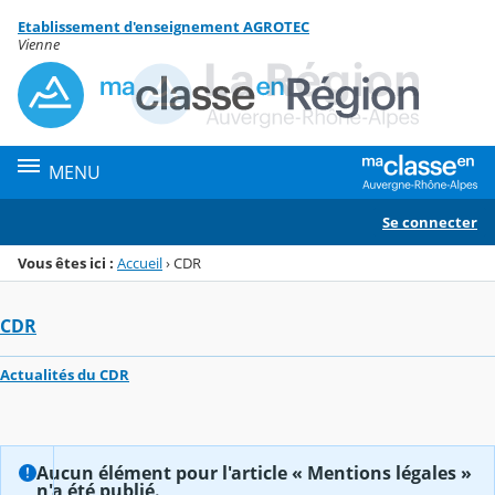
Panneau de gestion des cookies
Etablissement d'enseignement AGROTEC
Menu de la rubrique
Contenu
Vienne
MENU
Se connecter
Vous êtes ici :
Accueil
›
CDR
CDR
Actualités du CDR
Aucun élément pour l'article « Mentions légales »
n'a été publié.