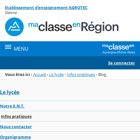
Panneau de gestion des cookies
Etablissement d'enseignement AGROTEC
Menu de la rubrique
Contenu
Vienne
MENU
Se connecter
Vous êtes ici :
Accueil
›
Le lycée
›
Infos pratiques
›
Blog
Le lycée
Notre E.N.T.
Infos pratiques
Nous contacter
Organigramme